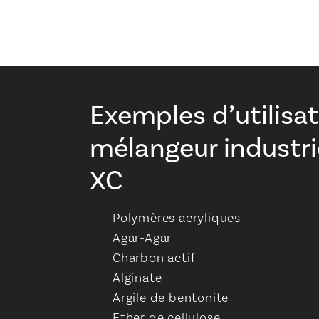
Exemples d’utilisa
mélangeur industr
XC
Polymères acryliques
Agar-Agar
Charbon actif
Alginate
Argile de bentonite
Ether de cellulose