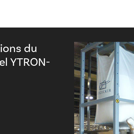
tions du
iel YTRON-