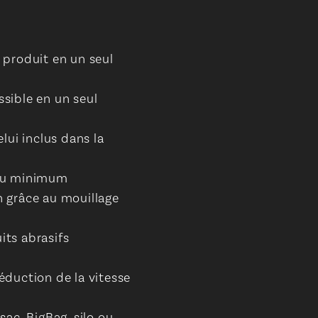
 produit en un seul
sible en un seul
lui inclus dans la
 au minimum
 grâce au mouillage
ts abrasifs
duction de la vitesse
ac, BigBag, silo ou