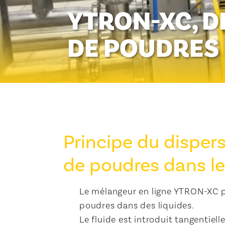
YTRON-XC, 
DE POUDRES 
Principe du disper
de poudres dans le
Le mélangeur en ligne YTRON-XC pe
poudres dans des liquides.
Le fluide est introduit tangentie