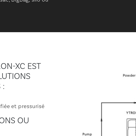
ON-XC EST
LUTIONS
 :
fiée et pressurisé
IONS OU