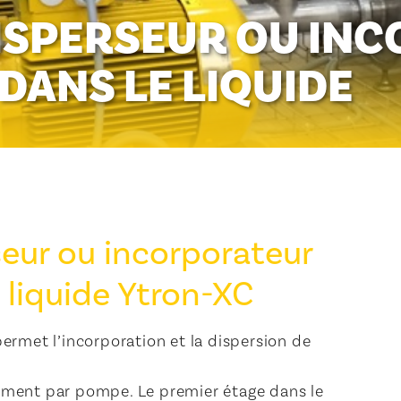
DISPERSEUR OU IN
DANS LE LIQUIDE
seur ou incorporateur
 liquide Ytron-XC
rmet l’incorporation et la dispersion de
llement par pompe. Le premier étage dans le