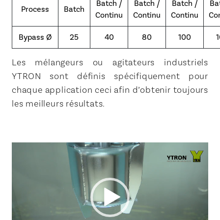
Batch /
Batch /
Batch /
Ba
Process
Batch
Continu
Continu
Continu
Co
Bypass Ø
25
40
80
100
Les mélangeurs ou agitateurs industriels
YTRON sont définis spécifiquement pour
chaque application ceci afin d’obtenir toujours
les meilleurs résultats.
Lecteur
vidéo