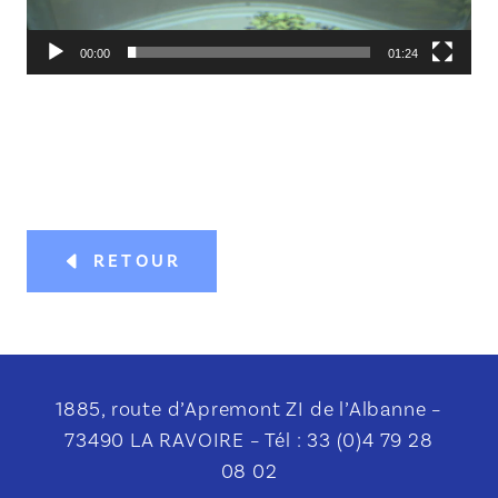
00:00
01:24
RETOUR
1885, route d’Apremont ZI de l’Albanne –
73490 LA RAVOIRE – Tél : 33 (0)4 79 28
08 02