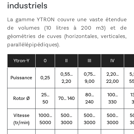
industriels
La gamme YTRON couvre une vaste étendue
de volumes (10 litres à 200 m3) et de
géométries de cuves (horizontales, verticales,
parallélépipédiques).
Ytron-Y
0
II
III
IV
0,55…
0,75…
2,20…
5
Puissance
0,25
2,20
9,00
22,00
5
25…
80…
100…
1
Rotor Ø
70… 140
50
240
330
Vitesse
1000…
500…
500…
500…
5
(tr/min)
5000
3000
3000
3000
3