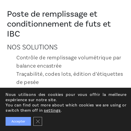
Poste de remplissage et
conditionnement de futs et
IBC
NOS SOLUTIONS
Contrôle de remplissage volumétrique par
balance encastrée
Traçabilité, codes lots, édition d’étiquettes
de pesée
Agrément commercial
Nous utilisons des cookies pour vous offrir la meilleure
Collecte évents et COV
expérience sur notre site.
You can find out more about which cookies we are using or
Ligne raclée ou tuyauteries dédiées
switch them off in
settings
.
Fonctionnement manuel ou automatisé
Fermer la bannière des cookies GDPR
Accepter
Terminal opérateur zone saine ou ATEX